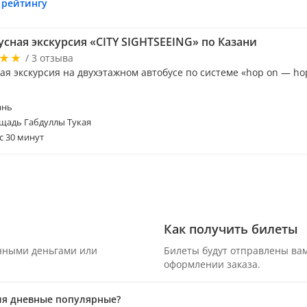
 рейтингу
сная экскурсия «CITY SIGHTSEEING» по Казани
/ 3 отзыва
я экскурсия на двухэтажном автобусе по системе «hop on — hop
ань
щадь Габдуллы Тукая
с 30 минут
Как получить билеты
онными деньгами или
Билеты будут отправлены вам
оформлении заказа.
аля дневные популярные?