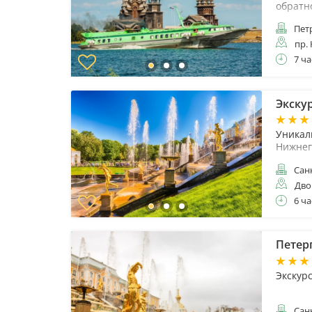
обратн
Пет
пр.
7 ча
Экску
Уникал
Нижнег
Санк
Дво
6 ча
Петер
Экскур
Санк