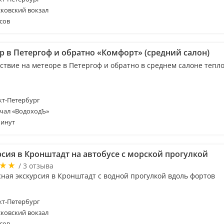
ковский вокзал
сов
р в Петергоф и обратно «Комфорт» (средний салон)
ствие на метеоре в Петергоф и обратно в среднем салоне тепл
т-Петербург
чал «ВодоходЪ»
минут
рсия в Кронштадт на автобусе с морской прогулкой
/ 3 отзыва
сная экскурсия в Кронштадт с водной прогулкой вдоль фортов
т-Петербург
ковский вокзал
сов