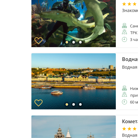
Знаком
Санк
ТРК
3 ча
Водна
Водная
Ниж
при
60 
Комет
Водная