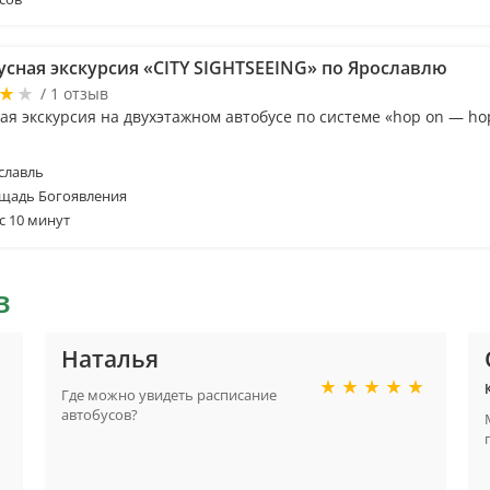
усная экскурсия «CITY SIGHTSEEING» по Ярославлю
/ 1 отзыв
я экскурсия на двухэтажном автобусе по системе «hop on — hop
славль
щадь Богоявления
с 10 минут
в
Наталья
Где можно увидеть расписание
автобусов?