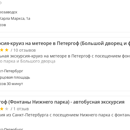
о
розаводск
 Карла Маркса, 1а
сов
рсия-круиз на метеоре в Петергоф (Большой дворец и 
/ 10 отзывов
ьная экскурсия-круиз на метеоре в Петергоф с посещением фо
о парка и Большого дворца
т-Петербург
рцовая площадь
сов 30 минут
гоф (Фонтаны Нижнего парка) - автобусная экскурсия
/ 1 отзыв
сия из Санкт-Петербурга с посещением Нижнего парка с фонта
т-Петербург