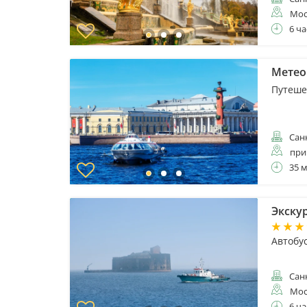
Мос
6 ча
Метео
Путеше
Санк
при
35 
Экску
Автобу
Санк
Мос
6 ча