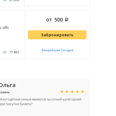
от 500
 off»
Забронировать
Ближайшая Сегодня
71 861
Ольга
Казань
Многодетная семья является льготной категорией
при покупке билета?