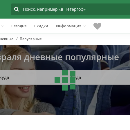
Сегодня
Скидки
Информация
невные
Популярные
евраля дневные популярные
куда
Куда