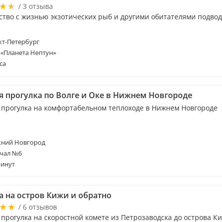
/ 3 отзыва
ство с жизнью экзотических рыб и другими обитателями подво
т-Петербург
 «Планета Нептун»
са
я прогулка по Волге и Оке в Нижнем Новгороде
 прогулка на комфортабельном теплоходе в Нижнем Новгороде
ний Новгород
чал №6
минут
а на остров Кижи и обратно
/ 6 отзывов
 прогулка на скоростной комете из Петрозаводска до острова К