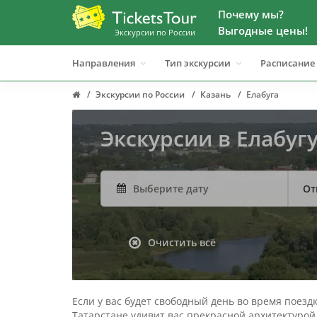
Почему мы?
Выгодные цены!
Экскурсии по России
Направления
Тип экскурсии
Расписание
Экскурсии по России
Казань
Елабуга
Экскурсии в Елабуг
От
Очистить всё
Если у вас будет свободный день во время поез
Татарстане удивит вас прекрасной архитектурой