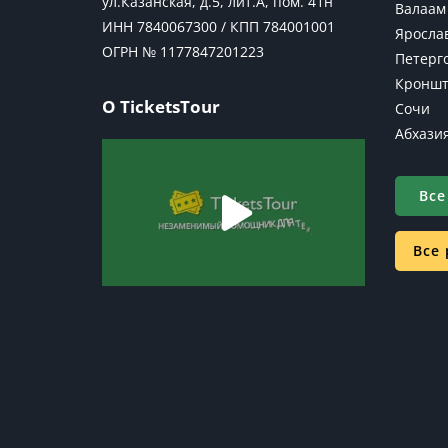
ул.Казанская, д.5, лит.А, пом. 41н
Валаам
ИНН 7840067300 / КПП 784001001
Яросла
ОГРН № 1177847201223
Петерг
Кроншт
О TicketsTour
Сочи
Абхази
Все
Все