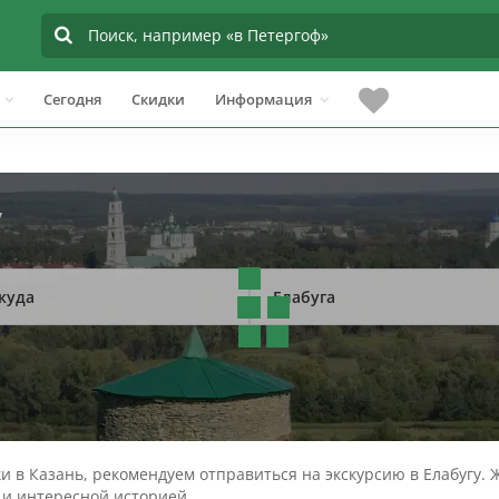
Сегодня
Скидки
Информация
у
куда
Елабуга
дки в Казань, рекомендуем отправиться на экскурсию в Елабуг
 и интересной историей.