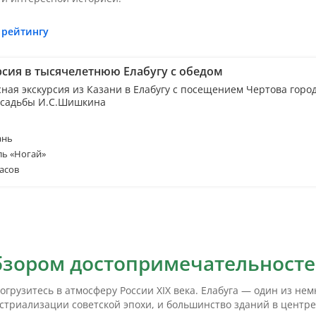
 рейтингу
рсия в тысячелетнюю Елабугу с обедом
сная экскурсия из Казани в Елабугу с посещением Чертова горо
усадьбы И.С.Шишкина
ань
ль «Ногай»
асов
обзором достопримечательност
огрузитесь в атмосферу России XIX века. Елабуга — один из н
устриализации советской эпохи, и большинство зданий в центр