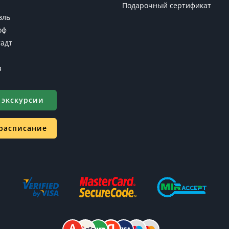
Подарочный сертификат
вль
оф
адт
я
 экскурсии
 расписание