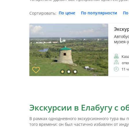
По цене
По популярности
По
Сортировать:
Экску
Автобу
музея-
Каз
оте
11 ч
Экскурсии в Елабугу с 
В рамках однодневного экскурсионного тура вы п
того времени: он был частично избавлен от инд