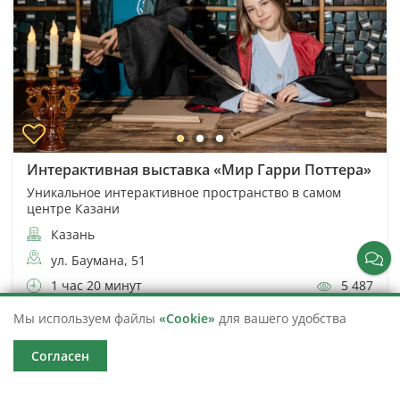
Интерактивная выставка «Мир Гарри Поттера»
Уникальное интерактивное пространство в самом
центре Казани
Казань
ул. Баумана, 51
1 час 20 минут
5 487
от 999
(3)
Мы используем файлы
«Cookie»
для вашего удобства
Подробнее
Согласен
Ближайшая Сегодня в 11:00