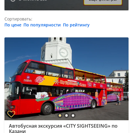
Сортировать:
По цене
По популярности
По рейтингу
Автобусная экскурсия «CITY SIGHTSEEING» по
Казани