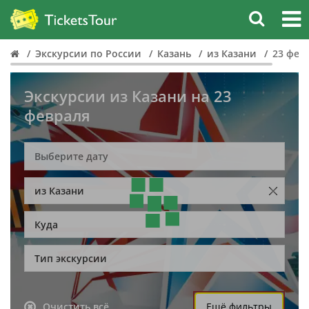
Экскурсии по России
Казань
из Казани
23 фев
Экскурсии из Казани на 23
февраля
из Казани
Куда
Тип экскурсии
Очистить всё
Ещё фильтры