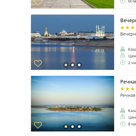
60 
Вечер
Вечерн
Каз
Цен
2 ча
Речна
Речная 
Каз
Цен
8 ча