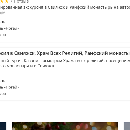
/ 1 отзыв
ированная экскурсия в Свияжск и Раифский монастырь на авто
оде
ань
ль «Ногай»
сов
рсия в Свияжск, Храм Всех Религий, Раифский монаст
сный тур из Казани с осмотром Храма всех религий, посещение
ого монастыря и о.Свияжск
ань
ль «Ногай»
сов