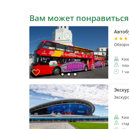
Вам может понравиться
Автобу
Обзорна
Каз
пло
1 ча
Экску
Экскур
Каз
ста