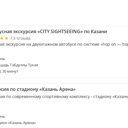
сная экскурсия «CITY SIGHTSEEING» по Казани
/ 3 отзыва
я экскурсия на двухэтажном автобусе по системе «hop on — hop
ань
щадь Габдуллы Тукая
с 30 минут
рсия по стадиону «Казань Арена»
сия по современному спортивному комплексу - стадиону «Казан
ань
дион «Казань Арена»