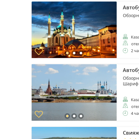
Автоб
Обзорн
Каз
оте
2 ча
Автоб
Обзорн
Шариф 
Каз
оте
4 ча
Свияж