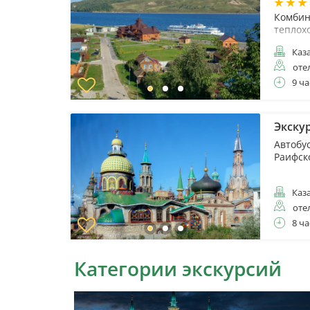
Комбин
теплох
Каз
оте
9 ча
Экску
Автобу
Раифск
Каз
оте
8 ча
Категории экскурсий