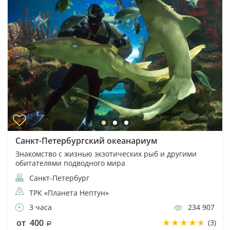
Санкт-Петербургский океанариум
Знакомство с жизнью экзотических рыб и другими
обитателями подводного мира
Санкт-Петербург
ТРК «Планета Нептун»
3 часа
234 907
от 400
(3)