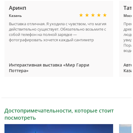
Аринп
Тат
Казань
Моск
Выставка отличная. Я уходила с чувством, что магия
Прек
действительно существует. Обязательно возьмите с
древ
собой телефон на полной зарядке —
люди
фотографировать хочется каждый сантиметр
увид
Пора
водит
Интерактивная выставка «Мир Гарри
Авто
Поттера»
Каз
Достопримечательности, которые стоит
посмотреть