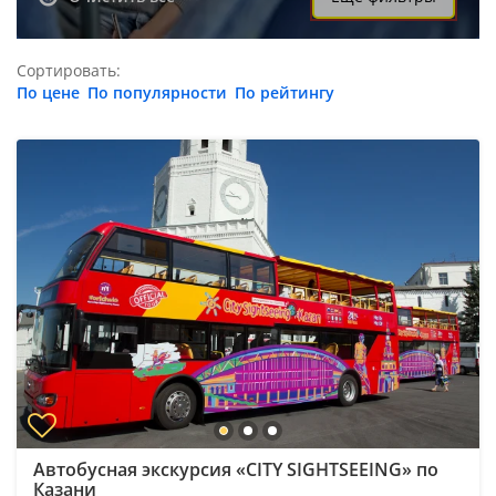
Сортировать:
По цене
По популярности
По рейтингу
Автобусная экскурсия «CITY SIGHTSEEING» по
Казани