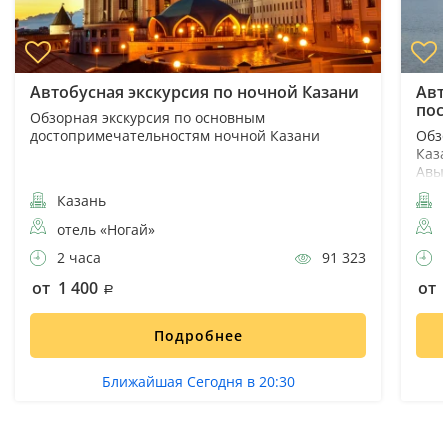
Автобусная экскурсия по ночной Казани
Авт
пос
Обзорная экскурсия по основным
достопримечательностям ночной Казани
Обзо
Каза
Авы
Казань
К
отель «Ногай»
2 часа
91 323
4
от 1 400
от 
Подробнее
Ближайшая Сегодня в 20:30