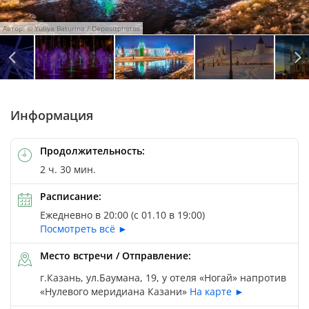
Автор: © Yuliya Baturina / Depositphotos
Автор: © Yuliya Baturina / Depositphotos
Информация
Продолжительность:
2 ч. 30 мин.
Расписание:
Ежедневно в 20:00 (с 01.10 в 19:00)
Посмотреть всё ►
Место встречи / Отправление:
г.Казань, ул.Баумана, 19, у отеля «Ногай» напротив
«Нулевого меридиана Казани»
На карте ►