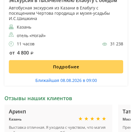
Экскурсия в тысячелетнюю Елабугу с обедом
Автобусная экскурсия из Казани в Елабугу с
посещением Чертова городища и музея-усадьбы
И.С.Шишкина
Казань
отель «Ногай»
11 часов
31 238
от 4 800
Подробнее
Ближайшая 08.08.2026 в 09:00
Отзывы наших клиентов
Аринп
Тат
Казань
Моск
Выставка отличная. Я уходила с чувством, что магия
Прек