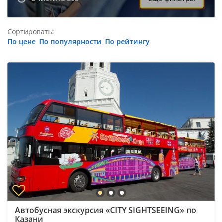
Сортировать:
По цене
По популярности
По рейтингу
Автобусная экскурсия «CITY SIGHTSEEING» по
Казани