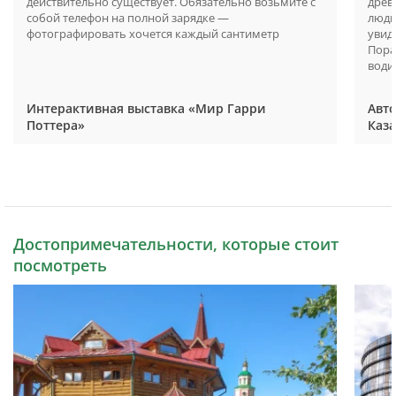
действительно существует. Обязательно возьмите с
древ
собой телефон на полной зарядке —
люди
фотографировать хочется каждый сантиметр
увид
Пора
водит
Интерактивная выставка «Мир Гарри
Авто
Поттера»
Каз
Достопримечательности, которые стоит
посмотреть