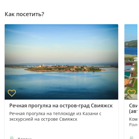
Как посетить?
Речная прогулка на остров-град Свияжск
Сви
(ав
Речная прогулка на теплоходе из Казани с
экскурсией на острове Свияжск
Комб
Раиф