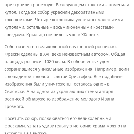
пристроили трапезную. В следующем столетии – поменяли
купол. Тогда же собор украсили декоративными
кокошниками. Четыре кокошника увенчаны маленькими
куполами, остальные – восьмиконечными крестами-
звездами. Крыльцо появилось уже в XIX веке.
Собор известен великолепной внутренней росписью.
Фрески сделаны в XVII веке неизвестным автором. Общая
площадь росписи -1080 кв. м. В соборе есть чудом
сохранившиеся уникальные изображения. Например, воин
с лошадиной головой – святой Христофор. Все подобные
изображения были уничтожены, осталось одно - в
Свияжске. А на одной из украшающих стены алтаря
росписей обнаружено изображение молодого Ивана
Грозного.
Посетить собор, полюбоваться его великолепными
фресками, узнать удивительную историю храма можно на
экскурсии в Свияжск.