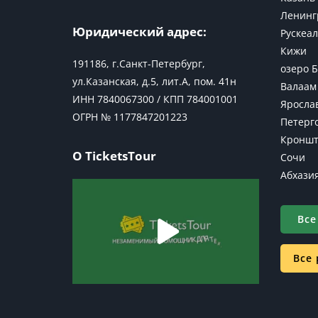
Ленинг
Юридический адрес:
Рускеал
Кижи
191186, г.Санкт-Петербург,
озеро 
ул.Казанская, д.5, лит.А, пом. 41н
Валаам
ИНН 7840067300 / КПП 784001001
Яросла
ОГРН № 1177847201223
Петерг
Кроншт
О TicketsTour
Сочи
Абхази
Все
Все