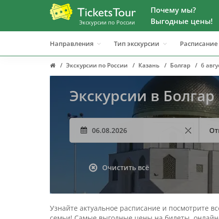
Почему мы?
Выгодные цены!
Экскурсии по России
Направления
Тип экскурсии
Расписание
Экскурсии по России
Казань
Болгар
6 авгу
Экскурсии в Болгар 
От
Очистить всё
Узнайте актуальное расписание и посмотрите все
семьи! Самые выгодные цены на билеты, онлайн