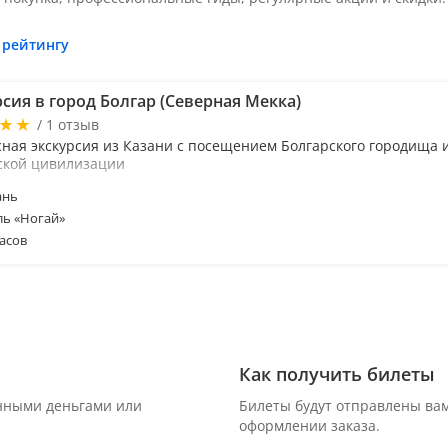
 рейтингу
сия в город Болгар (Северная Мекка)
/ 1 отзыв
сная экскурсия из Казани с посещением Болгарского городища 
ской цивилизации
ань
ль «Ногай»
асов
Как получить билеты
онными деньгами или
Билеты будут отправлены вам
оформлении заказа.