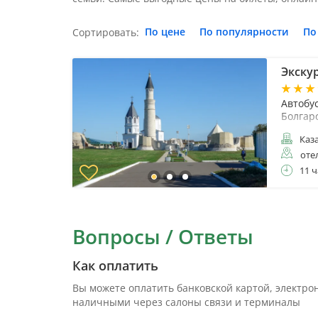
По цене
По популярности
По
Сортировать:
Экскур
Автобу
Болгар
Каз
оте
11 ч
Вопросы / Ответы
Как оплатить
Вы можете оплатить банковской картой, электр
наличными через салоны связи и терминалы