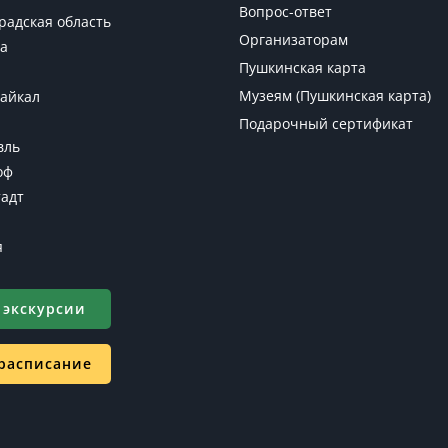
Вопрос-ответ
радская область
Организаторам
а
Пушкинская карта
Музеям (Пушкинская карта)
Байкал
Подарочный сертификат
вль
оф
адт
я
 экскурсии
 расписание