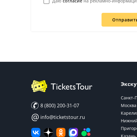
Даю
согласие
на рекламно-информаци
Отправит
Экску
Санкт-
8 (800) 200-31-07
Москва
Карели
@
info@ticketstour.ru
Нижний
Пригор
Казань