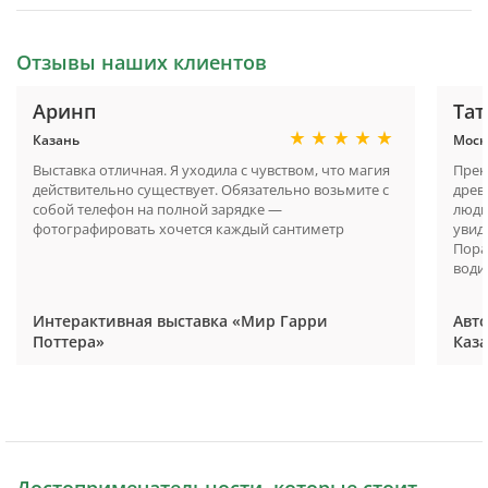
Отзывы наших клиентов
Аринп
Тат
Казань
Моск
Выставка отличная. Я уходила с чувством, что магия
Прек
действительно существует. Обязательно возьмите с
древ
собой телефон на полной зарядке —
люди
фотографировать хочется каждый сантиметр
увид
Пора
водит
Интерактивная выставка «Мир Гарри
Авто
Поттера»
Каз