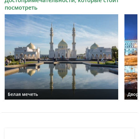
Достопримечательности, которые стоит
посмотреть
Белая мечеть
Двор