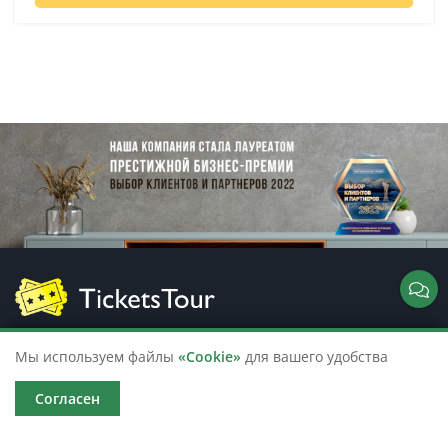
Мы используем файлы
«Cookie»
для вашего удобства
8 (800) 200-31-07
@
info@ticketstour.ru
Согласен