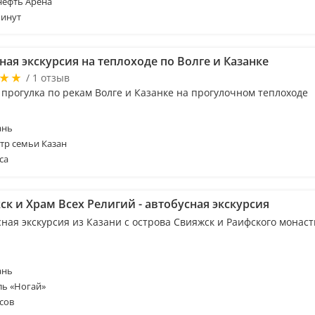
нефть Арена
минут
ая экскурсия на теплоходе по Волге и Казанке
/ 1 отзыв
 прогулка по рекам Волге и Казанке на прогулочном теплоходе
ань
тр семьи Казан
са
к и Храм Всех Религий - автобусная экскурсия
сная экскурсия из Казани с острова Свияжск и Раифского монас
ань
ль «Ногай»
сов