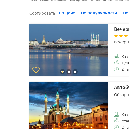
По цене
По популярности
По
Сортировать:
Вечер
Вечерн
Каз
Цен
2 ча
Автоб
Обзорн
Каз
оте
2 ча