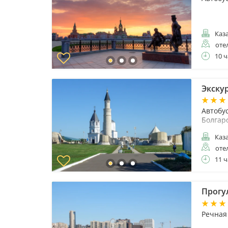
Каз
оте
10 ч
Экскур
Автобу
Болгар
Каз
оте
11 ч
Прогу
Речная