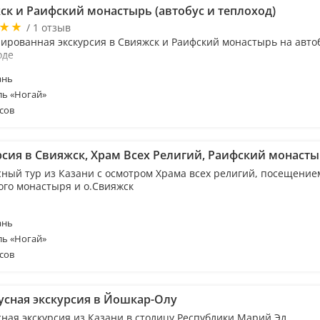
ск и Раифский монастырь (автобус и теплоход)
/ 1 отзыв
ированная экскурсия в Свияжск и Раифский монастырь на авто
оде
ань
ль «Ногай»
сов
рсия в Свияжск, Храм Всех Религий, Раифский монаст
сный тур из Казани с осмотром Храма всех религий, посещение
ого монастыря и о.Свияжск
ань
ль «Ногай»
сов
усная экскурсия в Йошкар-Олу
сная экскурсия из Казани в столицу Республики Марий Эл