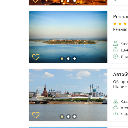
Речна
Речная 
Каз
Цен
8 ча
Автоб
Обзорн
Шариф 
Каз
оте
4 ча