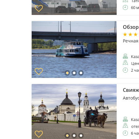
Тат
60 
Обзорн
Речная
Каз
Цен
2 ча
Свияжс
Автобу
Каз
оте
6 ча