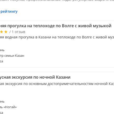
 рейтингу
няя прогулка на теплоходе по Волге с живой музыкой
/ 1 отзыв
яя водная прогулка в Казани на теплоходе по Волге с живой му
ань
тр семьи Казан
са
усная экскурсия по ночной Казани
ая экскурсия по основным достопримечательностям ночной Ка
ань
ль «Ногай»
са