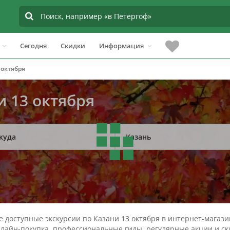
Сегодня
Скидки
Информация
 октября
и 13 октября
куда
Казань
 доступные экскурсии по Казани 13 октября в интернет-магази
лайн-покупка, профессиональные гиды, регулярные акции и ск