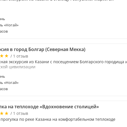
ань
ль «Ногай»
асов
сия в город Болгар (Северная Мекка)
/ 1 отзыв
сная экскурсия из Казани с посещением Болгарского городища 
ской цивилизации
ань
ль «Ногай»
асов
лка на теплоходе «Вдохновение столицей»
/ 1 отзыв
 прогулка по реке Казанка на комфортабельном теплоходе