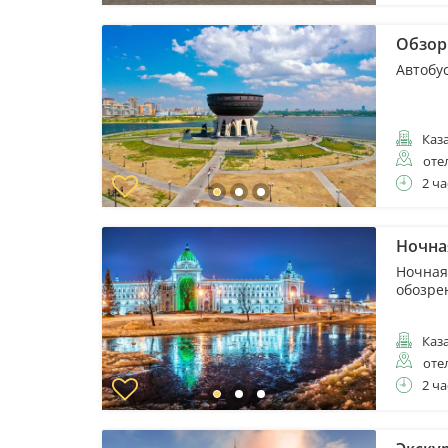
Обзор
Автобус
Каз
оте
2 ча
Ночна
Ночная 
обозре
Каз
оте
2 ча