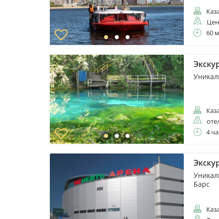
Каз
Цен
60 
Экску
Уникал
Каз
оте
4 ча
Экску
Уникал
Барс
Каз