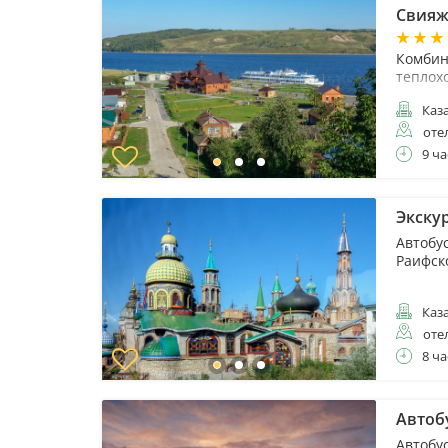
Свияж
Комбин
теплох
Каз
оте
9 ча
Экску
Автобу
Раифск
Каз
оте
8 ча
Автоб
Автобу