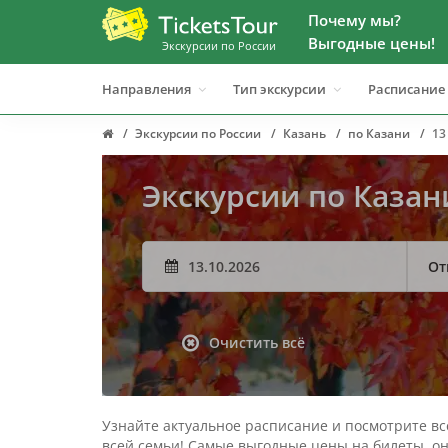
Почему мы?
Выгодные цены!
Экскурсии по России
Направления
Тип экскурсии
Расписание
Экскурсии по России
Казань
по Казани
13
Экскурсии по Казан
От
Очистить всё
Узнайте актуальное расписание и посмотрите все
всей семьи! Самые выгодные цены на билеты, он