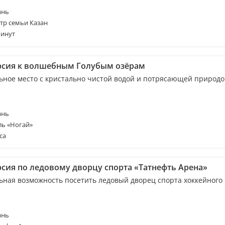
ань
тр семьи Казан
минут
рсия к волшебным Голубым озёрам
ьное место с кристально чистой водой и потрясающей природо
ань
ль «Ногай»
са
рсия по ледовому дворцу спорта «Татнефть Арена»
ьная возможность посетить ледовый дворец спорта хоккейного 
ань