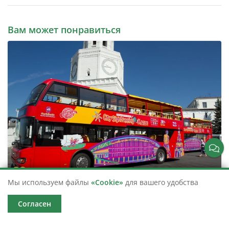
Вам может понравиться
Мы используем файлы
«Cookie»
для вашего удобства
Автобусная экскурсия «CITY SIGHTSEEING» по
Казани
Согласен
Обзорная экскурсия на двухэтажном автобусе по
системе «hop on — hop off»