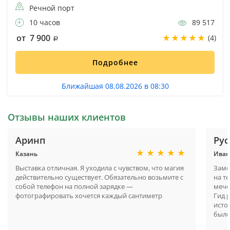
Речной порт
10 часов
89 517
от 7 900
(4)
Подробнее
Ближайшая 08.08.2026 в 08:30
Отзывы наших клиентов
Аринп
Рус
Казань
Иван
Выставка отличная. Я уходила с чувством, что магия
Заме
действительно существует. Обязательно возьмите с
на т
собой телефон на полной зарядке —
мече
фотографировать хочется каждый сантиметр
Гид 
исто
было