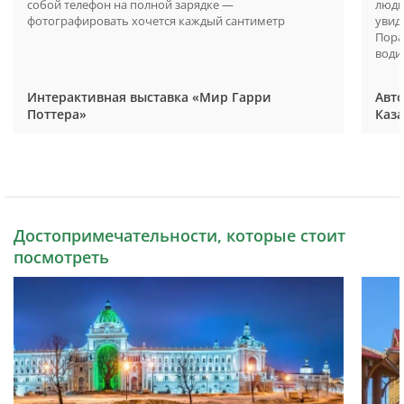
собой телефон на полной зарядке —
люди
фотографировать хочется каждый сантиметр
увид
Пора
водит
Интерактивная выставка «Мир Гарри
Авто
Поттера»
Каз
Достопримечательности, которые стоит
посмотреть