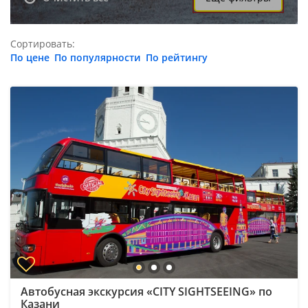
Сортировать:
По цене
По популярности
По рейтингу
Автобусная экскурсия «CITY SIGHTSEEING» по
Казани