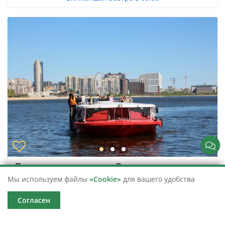
Прогулка на теплоходе «Вдохновение
столицей»
Мы используем файлы
«Cookie»
для вашего удобства
Речная прогулка по реке Казанка на комфортабельном
теплоходе
Согласен
Казань