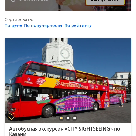
Сортировать:
По цене
По популярности
По рейтингу
Автобусная экскурсия «CITY SIGHTSEEING» по
Казани