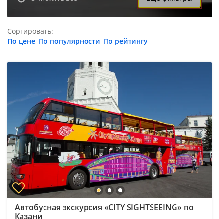
Сортировать:
По цене
По популярности
По рейтингу
Автобусная экскурсия «CITY SIGHTSEEING» по
Казани