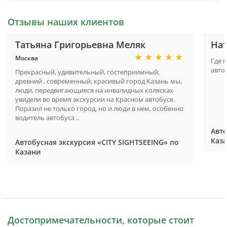
Отзывы наших клиентов
Татьяна Григорьевна Меляк
На
Москва
Где 
авто
Прекрасный, удивительный, гостеприимный,
древний , современный, красивый город Казань мы,
люди, передвигающиеся на инвалидных колясках
увидели во время экскурсии на Красном автобусе.
Поразил не только город, но и люди в нем, особенно
водитель автобуса ..
Авто
Каз
Автобусная экскурсия «CITY SIGHTSEEING» по
Казани
Достопримечательности, которые стоит