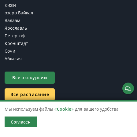
Кижи
озеро Байкал
Валаам
Ярославль
Петергоф
Кронштадт
Сочи
Абхазия
Все экскурсии
Все расписание
Мы используем файлы
«Cookie»
для вашего удобства
Информация
Согласен
Контакты
О компании