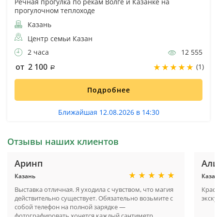
Речная прогулка по рекам Волге и Казанке на
прогулочном теплоходе
Казань
Центр семьи Казан
2 часа
12 555
от 2 100
(1)
Подробнее
Ближайшая 12.08.2026 в 14:30
Отзывы наших клиентов
Аринп
Ал
Казань
Каза
Выставка отличная. Я уходила с чувством, что магия
Крас
действительно существует. Обязательно возьмите с
экск
собой телефон на полной зарядке —
фотографировать хочется каждый сантиметр