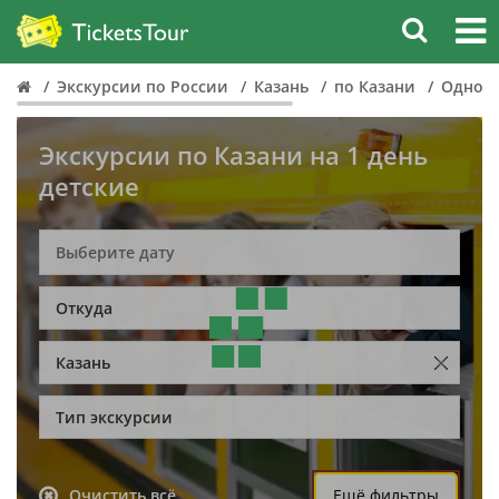
Экскурсии по России
Казань
по Казани
Однодн
Экскурсии по Казани на 1 день
детские
Откуда
Казань
Тип экскурсии
Очистить всё
Ещё фильтры