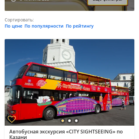
Сортировать:
По цене
По популярности
По рейтингу
Автобусная экскурсия «CITY SIGHTSEEING» по
Казани