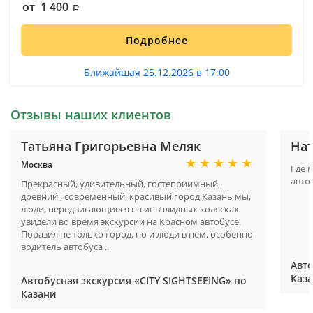
от 1 400
Подробнее
Ближайшая 25.12.2026 в 17:00
Отзывы наших клиентов
Татьяна Григорьевна Меляк
На
Москва
Где 
авто
Прекрасный, удивительный, гостеприимный,
древний , современный, красивый город Казань мы,
люди, передвигающиеся на инвалидных колясках
увидели во время экскурсии на Красном автобусе.
Поразил не только город, но и люди в нем, особенно
водитель автобуса ..
Авто
Каз
Автобусная экскурсия «CITY SIGHTSEEING» по
Казани