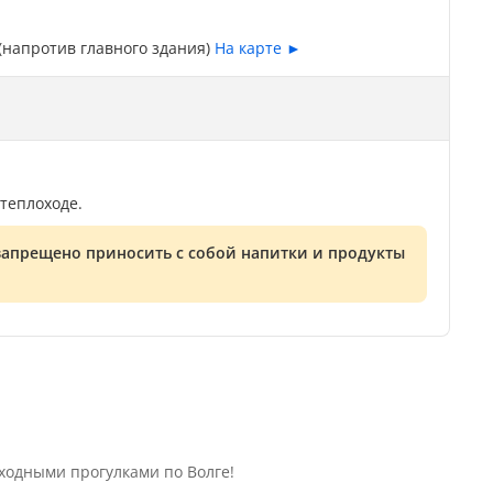
, (напротив главного здания)
На карте ►
теплоходе.
запрещено приносить с собой напитки и продукты
ходными прогулками по Волге!