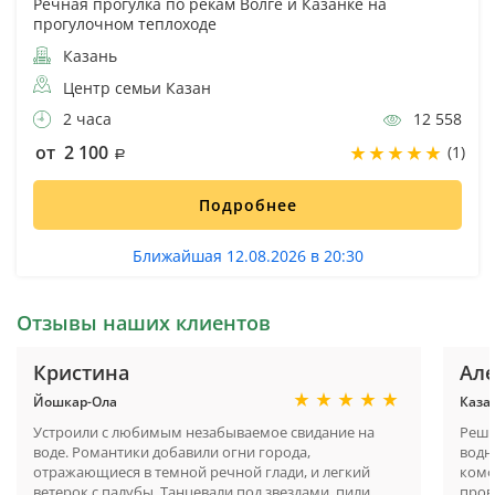
Речная прогулка по рекам Волге и Казанке на
прогулочном теплоходе
Казань
Центр семьи Казан
2 часа
12 558
от 2 100
(1)
Подробнее
Ближайшая 12.08.2026 в 20:30
Отзывы наших клиентов
Кристина
Але
Йошкар-Ола
Каза
Устроили с любимым незабываемое свидание на
Реши
воде. Романтики добавили огни города,
водн
отражающиеся в темной речной глади, и легкий
комф
ветерок с палубы. Танцевали под звездами, пили
пров